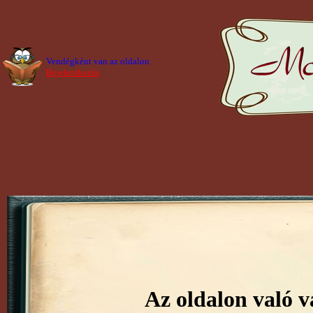
Vendégként van az oldalon
Bejelentkezés
Az oldalon való v